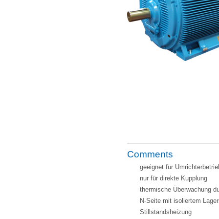
Comments
geeignet für Umrichterbetrie
nur für direkte Kupplung
thermische Überwachung d
N-Seite mit isoliertem Lager
Stillstandsheizung