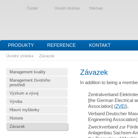
České
Úvodní stránka
Sitemap
PRODUKTY
REFERENCE
KONTAKT
Úvodní stránka
Závazek
Závazek
Management kvality
Management životního
In addition to being a membe
prostředí
Výzkum a vývoj
Zentralverband Elektrotec
[the German Electrical a
Výroba
Association] (
ZVEI
),
Hlavní myšlenky
Verband Deutscher Masc
Historie
Engineering Association]
Závazek
Zweckverband zur Förde
Anlagenbau Sachsen-Anhal