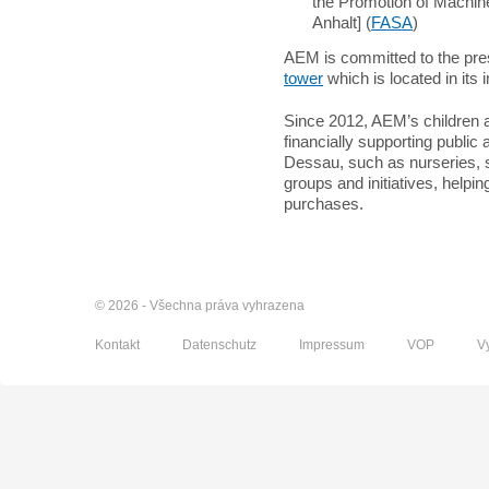
the Promotion of Machin
Anhalt] (
FASA
)
AEM is committed to the pres
tower
which is located in its 
Since 2012, AEM’s children
financially supporting public 
Dessau, such as nurseries, s
groups and initiatives, helpin
purchases.
© 2026 - Všechna práva vyhrazena
Kontakt
Datenschutz
Impressum
VOP
V