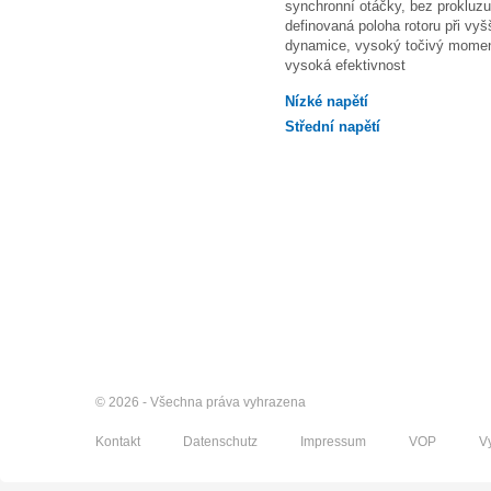
synchronní otáčky, bez prokluzu
definovaná poloha rotoru při vyš
dynamice, vysoký točivý momen
vysoká efektivnost
Nízké napětí
Střední napětí
© 2026 - Všechna práva vyhrazena
Kontakt
Datenschutz
Impressum
VOP
V