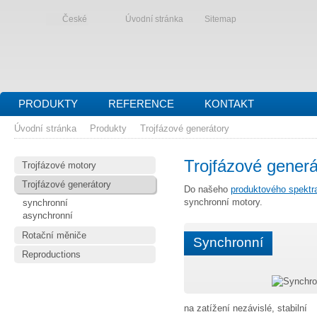
České
Úvodní stránka
Sitemap
PRODUKTY
REFERENCE
KONTAKT
Úvodní stránka
Produkty
Trojfázové generátory
Trojfázové generá
Trojfázové motory
Trojfázové generátory
Do našeho
produktového spektr
synchronní motory.
synchronní
asynchronní
Rotační měniče
Synchronní
Reproductions
na zatížení nezávislé, stabilní