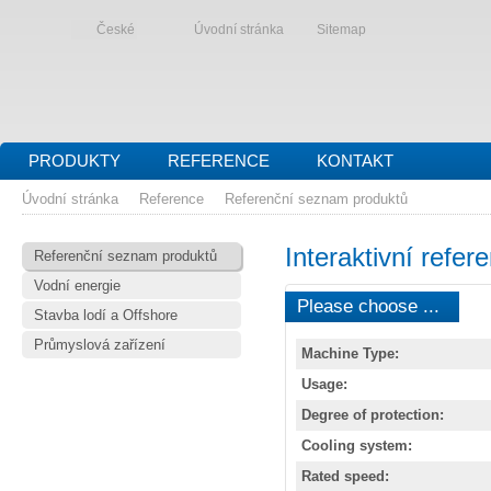
České
Úvodní stránka
Sitemap
PRODUKTY
REFERENCE
KONTAKT
Úvodní stránka
Reference
Referenční seznam produktů
Interaktivní refe
Referenční seznam produktů
Vodní energie
Please choose ...
Stavba lodí a Offshore
Průmyslová zařízení
Machine Type:
Usage:
Degree of protection:
Cooling system:
Rated speed: