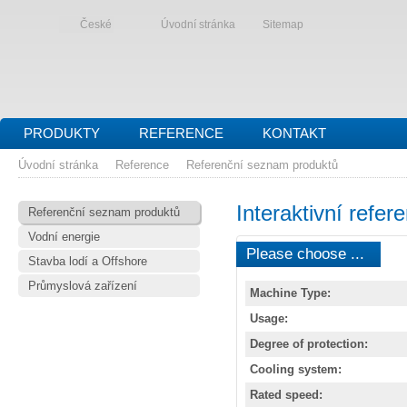
České
Úvodní stránka
Sitemap
PRODUKTY
REFERENCE
KONTAKT
Úvodní stránka
Reference
Referenční seznam produktů
Interaktivní refe
Referenční seznam produktů
Vodní energie
Please choose ...
Stavba lodí a Offshore
Průmyslová zařízení
Machine Type:
Usage:
Degree of protection:
Cooling system:
Rated speed: