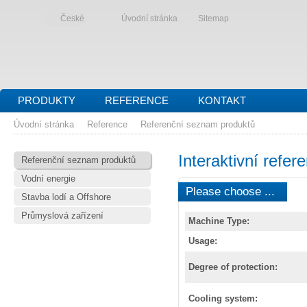
České
Úvodní stránka
Sitemap
PRODUKTY
REFERENCE
KONTAKT
Úvodní stránka
Reference
Referenční seznam produktů
Interaktivní refe
Referenční seznam produktů
Vodní energie
Please choose ...
Stavba lodí a Offshore
Průmyslová zařízení
Machine Type:
Usage:
Degree of protection:
Cooling system: