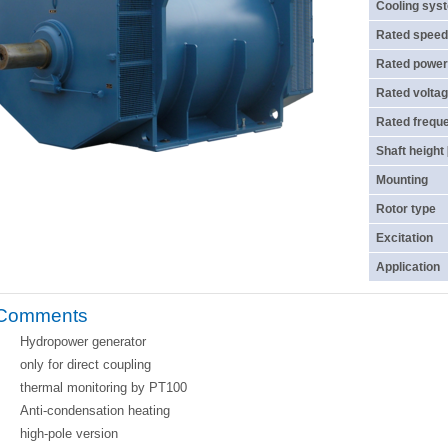
Cooling sys
Rated speed
Rated power
Rated voltag
Rated frequ
Shaft height
Mounting
Rotor type
Excitation
Application
Comments
Hydropower generator
only for direct coupling
thermal monitoring by PT100
Anti-condensation heating
high-pole version