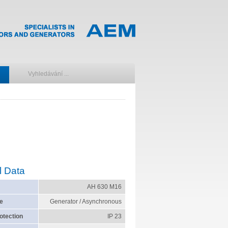
l Data
AH 630 M16
e
Generator / Asynchronous
otection
IP 23