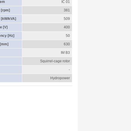
tem
IC 01
 [rpm]
381
 [kW/kVA]
509
e [V]
400
ency [Hz]
50
 [mm]
630
IM B3
Squirrel-cage rotor
-
Hydropower