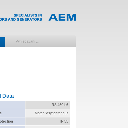
l Data
RS 450 L6
e
Motor / Asynchronous
otection
IP 55