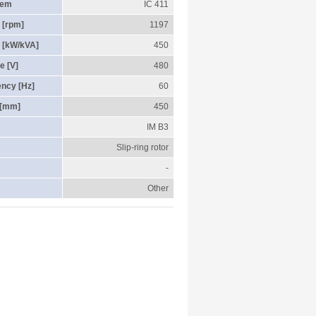
tem
IC 411
 [rpm]
1197
 [kW/kVA]
450
e [V]
480
ency [Hz]
60
 [mm]
450
IM B3
Slip-ring rotor
-
Other