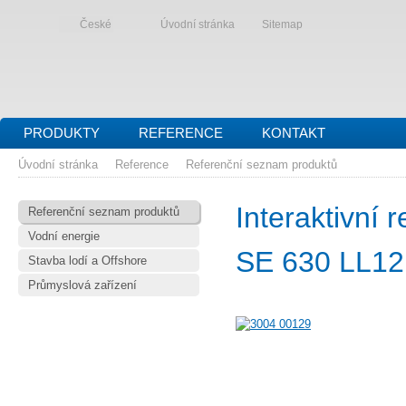
České
Úvodní stránka
Sitemap
PRODUKTY
REFERENCE
KONTAKT
Úvodní stránka
Reference
Referenční seznam produktů
Interaktivní
Referenční seznam produktů
Vodní energie
SE 630 LL12
Stavba lodí a Offshore
Průmyslová zařízení