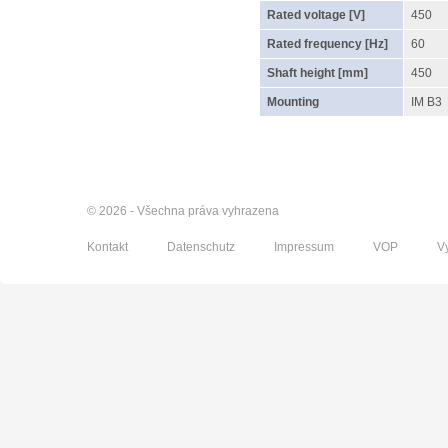
Rated voltage [V]
450
Rated frequency [Hz]
60
Shaft height [mm]
450
Mounting
IM B3
© 2026 - Všechna práva vyhrazena
Kontakt
Datenschutz
Impressum
VOP
V