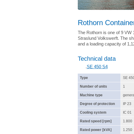
Rothorn Containe
The Rothorn is one of 9 VW 11
Straslund Volkswerft. The sh
and a loading capacity of 1,
Technical data
.
SE 450 S4
Type
SE 45
Number of units
1
Machine type
genera
Degree of protection
IP 23
Cooling system
IC 01
Rated speed [rpm]
1.800
Rated power [kVA]
1.250