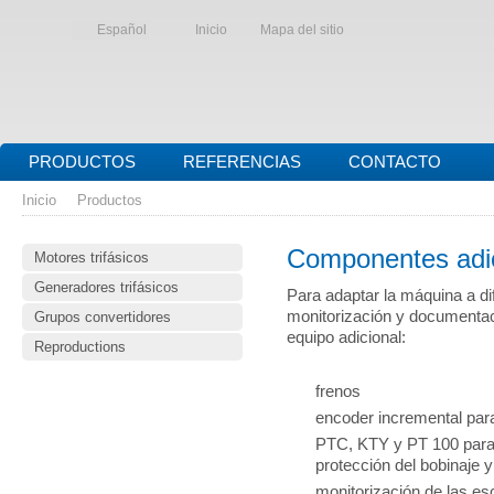
Español
Inicio
Mapa del sitio
PRODUCTOS
REFERENCIAS
CONTACTO
Inicio
Productos
Componentes adi
Motores trifásicos
Generadores trifásicos
Para adaptar la máquina a di
monitorización y documentaci
Grupos convertidores
equipo adicional:
Reproductions
frenos
encoder incremental para
PTC, KTY y PT 100 para l
protección del bobinaje y
monitorización de las es