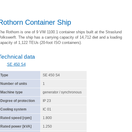
Rothorn Container Ship
he Rothorn is one of 9 VW 1100.1 container ships built at the Straslund
olkswerft. The ship has a carrying capacity of 14,712 dwt and a loading
apacity of 1,122 TEUs (20-foot ISO containers).
Technical data
.
SE 450 S4
Type
SE 450 S4
Number of units
1
Machine type
generator / synchronous
Degree of protection
IP 23
Cooling system
IC 01
Rated speed [rpm]
1.800
Rated power [kVA]
1.250