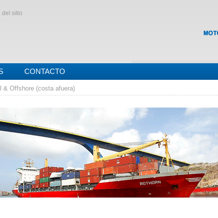
del sitio
S
CONTACTO
 & Offshore (costa afuera)