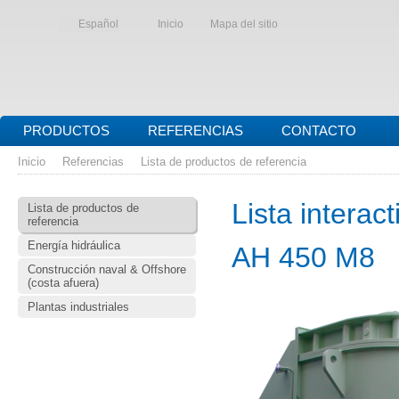
Español
Inicio
Mapa del sitio
PRODUCTOS
REFERENCIAS
CONTACTO
Inicio
Referencias
Lista de productos de referencia
Lista interac
Lista de productos de
referencia
Energía hidráulica
AH 450 M8
Construcción naval & Offshore
(costa afuera)
Plantas industriales