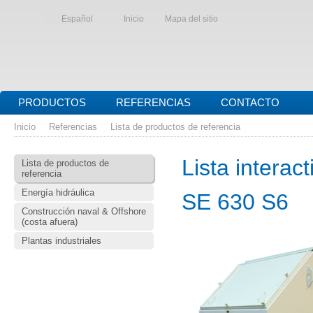
Español
Inicio
Mapa del sitio
PRODUCTOS
REFERENCIAS
CONTACTO
Inicio
Referencias
Lista de productos de referencia
Lista interac
Lista de productos de
referencia
Energía hidráulica
SE 630 S6
Construcción naval & Offshore
(costa afuera)
Plantas industriales