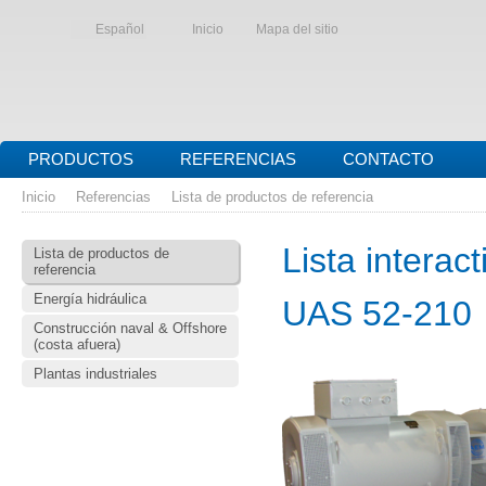
Español
Inicio
Mapa del sitio
PRODUCTOS
REFERENCIAS
CONTACTO
Inicio
Referencias
Lista de productos de referencia
Lista interac
Lista de productos de
referencia
Energía hidráulica
UAS 52-210
Construcción naval & Offshore
(costa afuera)
Plantas industriales