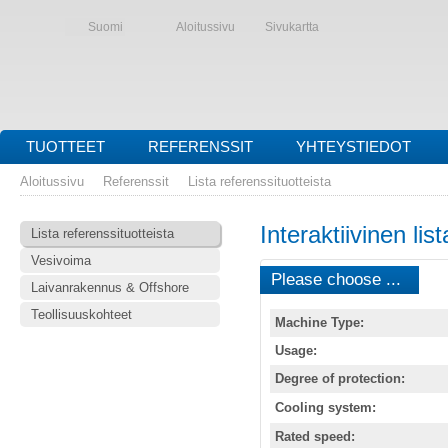
Suomi
Aloitussivu
Sivukartta
TUOTTEET
REFERENSSIT
YHTEYSTIEDOT
Aloitussivu
Referenssit
Lista referenssituotteista
Interaktiivinen lis
Lista referenssituotteista
Vesivoima
Please choose ...
Laivanrakennus & Offshore
Teollisuuskohteet
Machine Type:
Usage:
Degree of protection:
Cooling system:
Rated speed: