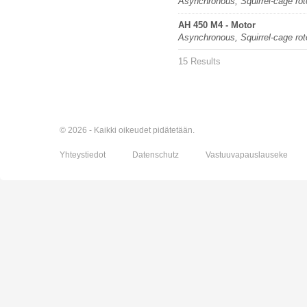
Asynchronous, Squirrel-cage rot
AH 450 M4 - Motor
Asynchronous, Squirrel-cage rot
15 Results
© 2026 - Kaikki oikeudet pidätetään.
Yhteystiedot
Datenschutz
Vastuuvapauslauseke