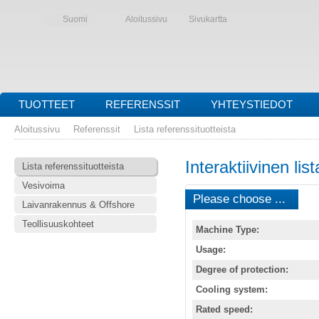
Suomi
Aloitussivu
Sivukartta
TUOTTEET
REFERENSSIT
YHTEYSTIEDOT
Aloitussivu
Referenssit
Lista referenssituotteista
Interaktiivinen lis
Lista referenssituotteista
Vesivoima
Please choose ...
Laivanrakennus & Offshore
Teollisuuskohteet
Machine Type:
Usage:
Degree of protection:
Cooling system:
Rated speed: