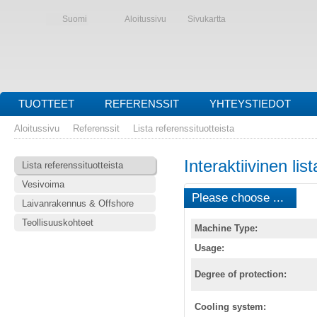
Suomi
Aloitussivu
Sivukartta
TUOTTEET
REFERENSSIT
YHTEYSTIEDOT
Aloitussivu
Referenssit
Lista referenssituotteista
Interaktiivinen lis
Lista referenssituotteista
Vesivoima
Please choose ...
Laivanrakennus & Offshore
Teollisuuskohteet
Machine Type:
Usage:
Degree of protection:
Cooling system: