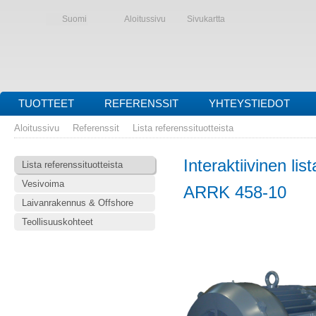
Suomi
Aloitussivu
Sivukartta
TUOTTEET
REFERENSSIT
YHTEYSTIEDOT
Aloitussivu
Referenssit
Lista referenssituotteista
Interaktiivinen lis
Lista referenssituotteista
Vesivoima
ARRK 458-10
Laivanrakennus & Offshore
Teollisuuskohteet