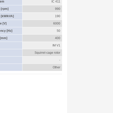
tem
IC 411
 [rpm]
990
 [kW/kVA]
190
e [V]
6000
ency [Hz]
50
 [mm]
400
IM V1
Squirrel-cage rotor
-
Other