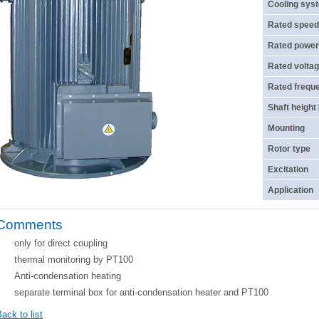
Cooling sys
Rated speed
Rated power
Rated voltag
Rated frequ
Shaft height
Mounting
Rotor type
Excitation
Application
Comments
only for direct coupling
thermal monitoring by PT100
Anti-condensation heating
separate terminal box for anti-condensation heater and PT100
ack to list