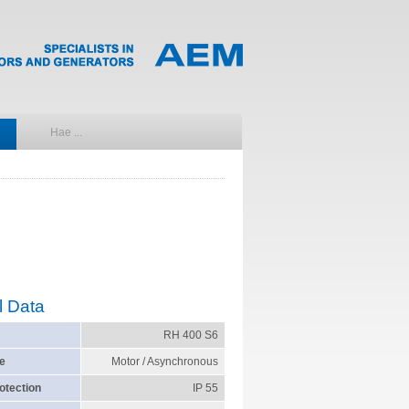
l Data
RH 400 S6
e
Motor / Asynchronous
otection
IP 55