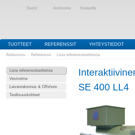
Suomi
Aloitussivu
Sivukartta
TUOTTEET
REFERENSSIT
YHTEYSTIEDOT
Aloitussivu
Referenssit
Lista referenssituotteista
Interaktiivine
Lista referenssituotteista
Vesivoima
SE 400 LL4
Laivanrakennus & Offshore
Teollisuuskohteet