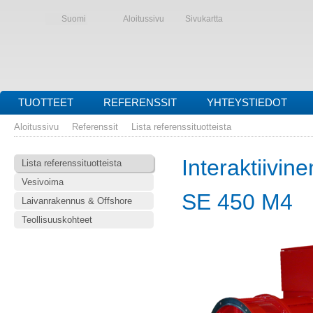
Suomi
Aloitussivu
Sivukartta
TUOTTEET
REFERENSSIT
YHTEYSTIEDOT
Aloitussivu
Referenssit
Lista referenssituotteista
Interaktiivine
Lista referenssituotteista
Vesivoima
SE 450 M4
Laivanrakennus & Offshore
Teollisuuskohteet