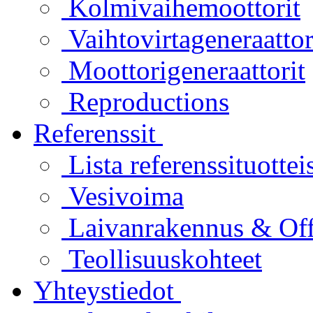
Kolmivaihemoottorit
Vaihtovirtageneraattor
Moottorigeneraattorit
Reproductions
Referenssit
Lista referenssituottei
Vesivoima
Laivanrakennus & Of
Teollisuuskohteet
Yhteystiedot