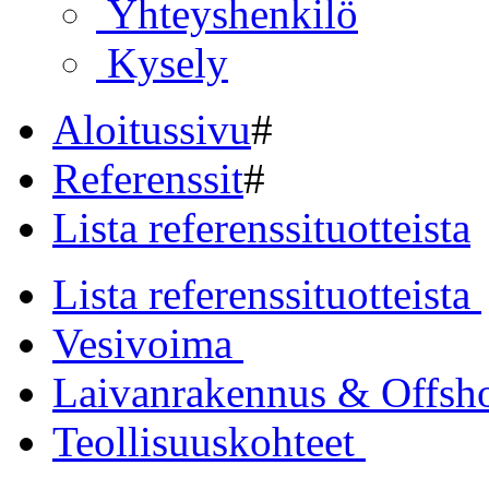
Yhteyshenkilö
Kysely
Aloitussivu
#
Referenssit
#
Lista referenssituotteista
Lista referenssituotteista
Vesivoima
Laivanrakennus & Offsh
Teollisuuskohteet