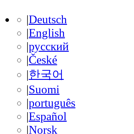
|
Deutsch
|
English
|
русский
|
České
|
한국어
|
Suomi
|
português
|
Español
|
Norsk