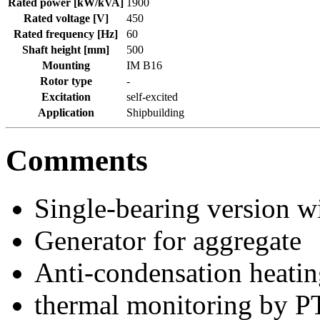
Rated power [kW/kVA]
1900
Rated voltage [V]
450
Rated frequency [Hz]
60
Shaft height [mm]
500
Mounting
IM B16
Rotor type
-
Excitation
self-excited
Application
Shipbuilding
Comments
Single-bearing version w
Generator for aggregate
Anti-condensation heati
thermal monitoring by 