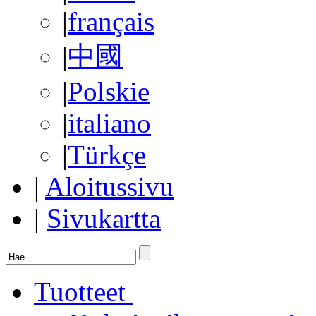
|
français
|
中國
|
Polskie
|
italiano
|
Türkçe
|
Aloitussivu
|
Sivukartta
Tuotteet