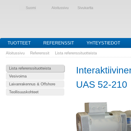
Suomi
Aloitussivu
Sivukartta
TUOTTEET
REFERENSSIT
YHTEYSTIEDOT
Aloitussivu
Referenssit
Lista referenssituotteista
Interaktiivine
Lista referenssituotteista
Vesivoima
UAS 52-210
Laivanrakennus & Offshore
Teollisuuskohteet