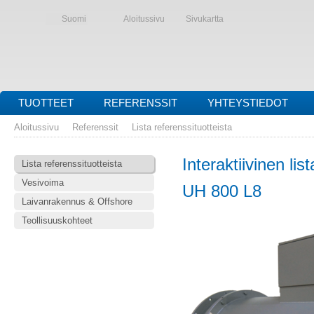
Suomi
Aloitussivu
Sivukartta
TUOTTEET
REFERENSSIT
YHTEYSTIEDOT
Aloitussivu
Referenssit
Lista referenssituotteista
Interaktiivinen lis
Lista referenssituotteista
Vesivoima
UH 800 L8
Laivanrakennus & Offshore
Teollisuuskohteet