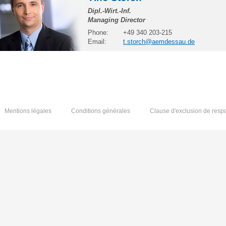
Dipl.-Wirt.-Inf.
Managing Director
Phone:
+49 340 203-215
Email:
t.storch@aemdessau.de
Mentions légales
Conditions générales
Clause d'exclusion de respo