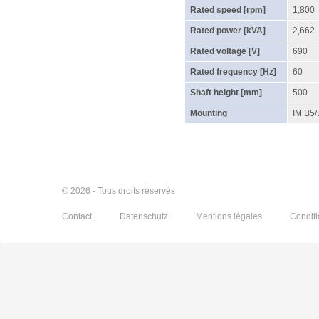
Rated speed [rpm]
1,800
Rated power [kVA]
2,662
Rated voltage [V]
690
Rated frequency [Hz]
60
Shaft height [mm]
500
Mounting
IM B5
© 2026 - Tous droits réservés
Contact
Datenschutz
Mentions légales
Condit