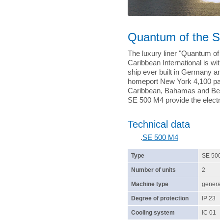
Quantum of the Se
The luxury liner "Quantum of
Caribbean International is wi
ship ever built in Germany an
homeport New York 4,100 pas
Caribbean, Bahamas and Ber
SE 500 M4 provide the electr
Technical data
.
SE 500 M4
Type
SE 50
Number of units
2
Machine type
genera
Degree of protection
IP 23
Cooling system
IC 01