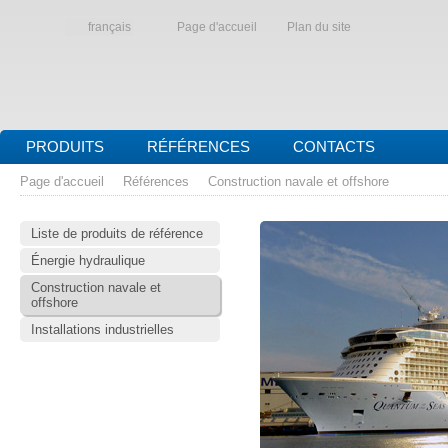
français
Page d'accueil
Plan du site
PRODUITS
RÉFÉRENCES
CONTACTS
Page d'accueil
Références
Construction navale et offshore
Liste de produits de référence
Énergie hydraulique
Construction navale et
offshore
Installations industrielles