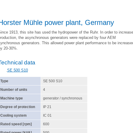
Horster Mühle power plant, Germany
ince 1913, this site has used the hydropower of the Ruhr. In order to increas
production, the asynchronous generators were replaced by four AEM
synchronous generators. This allowed power plant performance to be increase
by 20-30%.
Technical data
.
SE 500 S10
Type
SE 500 S10
Number of units
4
Machine type
generator / synchronous
Degree of protection
IP 21
Cooling system
IC 01
Rated speed [rpm]
600
Rated power [kVA]
500