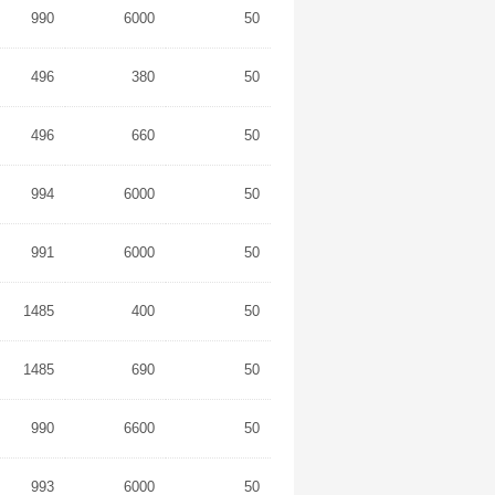
990
6000
50
496
380
50
496
660
50
994
6000
50
991
6000
50
1485
400
50
1485
690
50
990
6600
50
993
6000
50