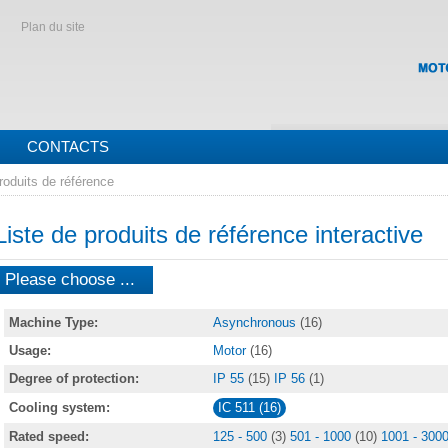
Plan du site
CONTACTS
roduits de référence
Liste de produits de référence interactive
Please choose ...
Machine Type:
Asynchronous
(16)
Usage:
Motor
(16)
Degree of protection:
IP 55
(15)
IP 56
(1)
Cooling system:
IC 511 (16)
Rated speed:
125 - 500
(3)
501 - 1000
(10)
1001 - 300