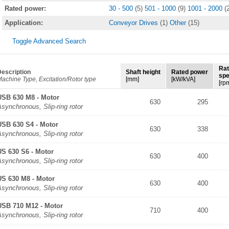
Rated power:
30 - 500
(5)
501 - 1000
(9)
1001 - 2000
(
Application:
Conveyor Drives
(1)
Other
(15)
Toggle Advanced Search
Ra
escription
Shaft height
Rated power
sp
achine Type, Excitation/Rotor type
[mm]
[kW/kVA]
[rp
USB 630 M8 - Motor
630
295
synchronous, Slip-ring rotor
USB 630 S4 - Motor
630
338
synchronous, Slip-ring rotor
US 630 S6 - Motor
630
400
synchronous, Slip-ring rotor
US 630 M8 - Motor
630
400
synchronous, Slip-ring rotor
USB 710 M12 - Motor
710
400
synchronous, Slip-ring rotor