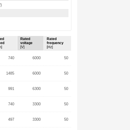
2)
ted
Rated
Rated
eed
voltage
frequency
m]
[V]
[Hz]
740
6000
50
1485
6000
50
991
6300
50
740
3300
50
497
3300
50