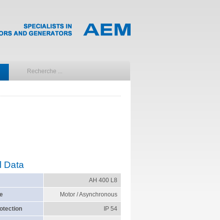
l Data
AH 400 L8
e
Motor / Asynchronous
otection
IP 54