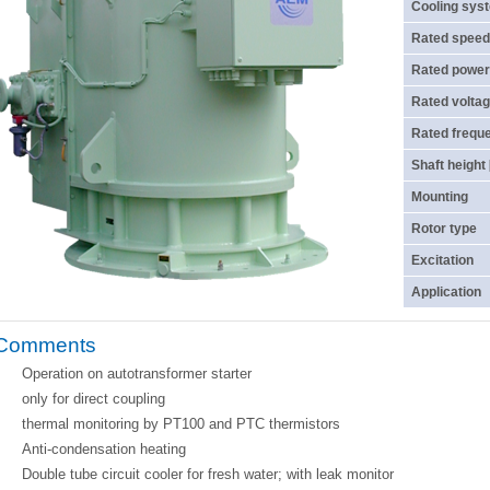
Cooling sys
Rated speed
Rated power
Rated voltag
Rated frequ
Shaft height
Mounting
Rotor type
Excitation
Application
Comments
Operation on autotransformer starter
only for direct coupling
thermal monitoring by PT100 and PTC thermistors
Anti-condensation heating
Double tube circuit cooler for fresh water; with leak monitor