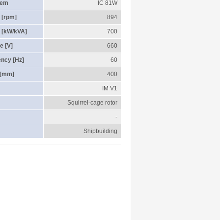
tem
IC 81W
 [rpm]
894
 [kW/kVA]
700
e [V]
660
ency [Hz]
60
 [mm]
400
IM V1
Squirrel-cage rotor
-
Shipbuilding