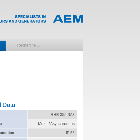
l Data
RHR 355 SA8
e
Motor / Asynchronous
otection
IP 55