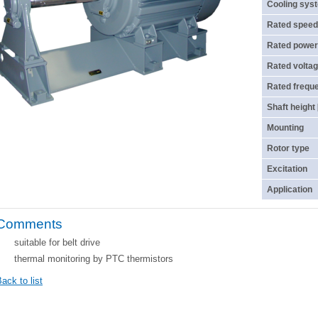
Cooling sys
Rated speed
Rated power
Rated voltag
Rated frequ
Shaft height
Mounting
Rotor type
Excitation
Application
Comments
suitable for belt drive
thermal monitoring by PTC thermistors
ack to list