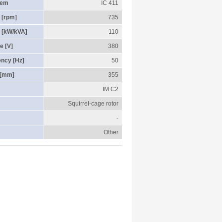
tem
IC 411
 [rpm]
735
 [kW/kVA]
110
e [V]
380
ency [Hz]
50
 [mm]
355
IM C2
Squirrel-cage rotor
-
Other