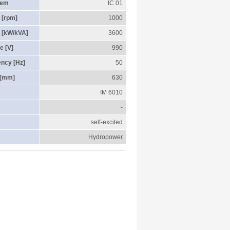
tem
IC 01
 [rpm]
1000
 [kW/kVA]
3600
e [V]
990
ency [Hz]
50
 [mm]
630
IM 6010
-
self-excited
Hydropower