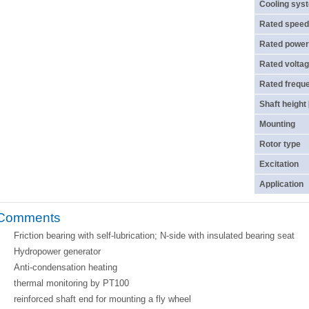
Cooling sys
Rated speed
Rated power
Rated voltag
Rated frequ
Shaft height
Mounting
Rotor type
Excitation
Application
Comments
Friction bearing with self-lubrication; N-side with insulated bearing seat
Hydropower generator
Anti-condensation heating
thermal monitoring by PT100
reinforced shaft end for mounting a fly wheel