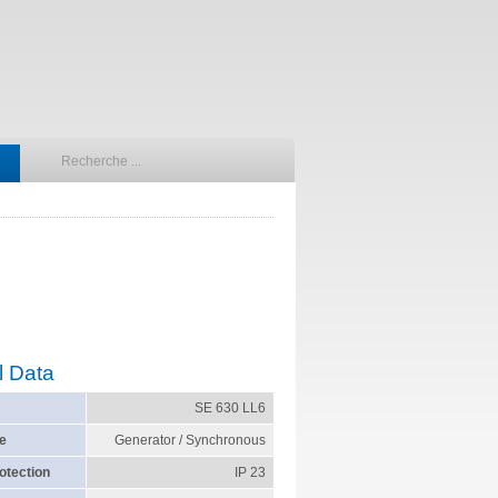
l Data
SE 630 LL6
e
Generator / Synchronous
otection
IP 23