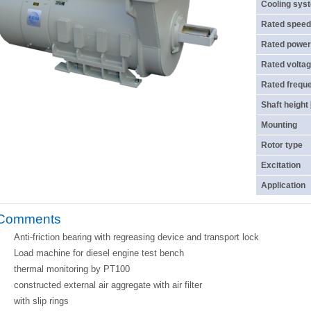
Cooling sys
Rated speed
Rated power
Rated voltag
Rated frequ
Shaft height
Mounting
Rotor type
Excitation
Application
Comments
Anti-friction bearing with regreasing device and transport lock
Load machine for diesel engine test bench
thermal monitoring by PT100
constructed external air aggregate with air filter
with slip rings