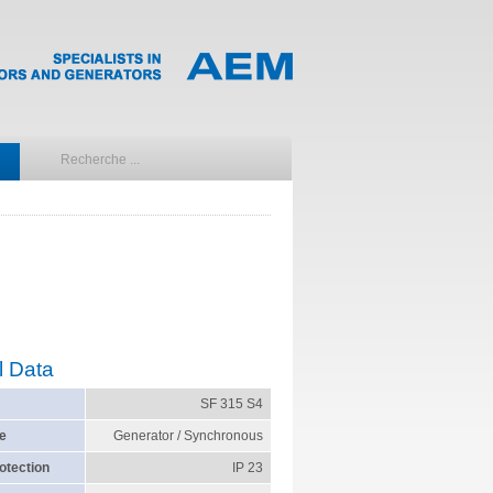
l Data
SF 315 S4
e
Generator / Synchronous
otection
IP 23