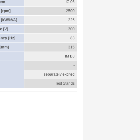
tem
IC 06
 [rpm]
2500
 [kW/kVA]
225
e [V]
300
ency [Hz]
83
 [mm]
315
IM B3
-
separately excited
Test Stands