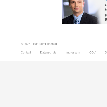
D
M
P
E
© 2026 - Tutti i diritti riservati
Contatti
Datenschutz
Impressum
CGV
D