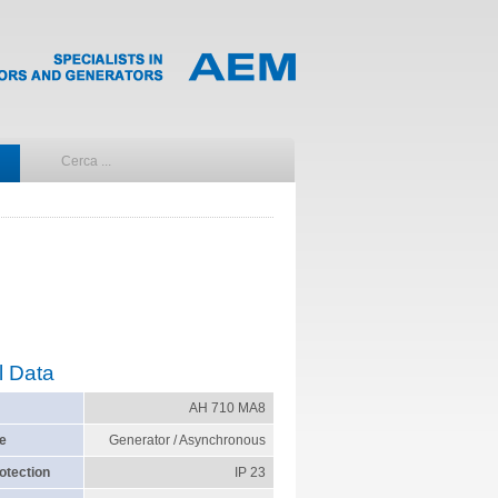
l Data
AH 710 MA8
e
Generator / Asynchronous
otection
IP 23