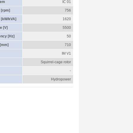
tem
IC 01
 [rpm]
756
 [kW/kVA]
1620
e [V]
5500
ency [Hz]
50
 [mm]
710
IM V1
Squirrel-cage rotor
-
Hydropower