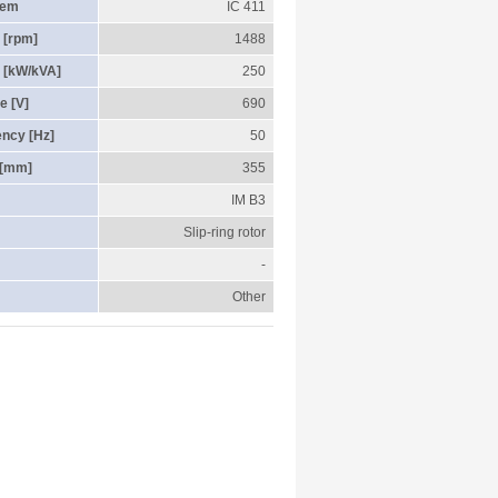
tem
IC 411
 [rpm]
1488
 [kW/kVA]
250
e [V]
690
ency [Hz]
50
 [mm]
355
IM B3
Slip-ring rotor
-
Other