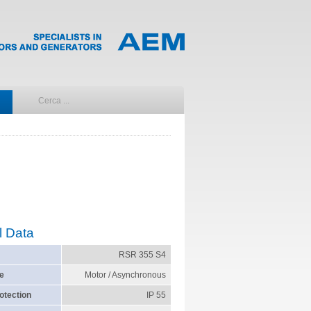
l Data
RSR 355 S4
e
Motor / Asynchronous
otection
IP 55