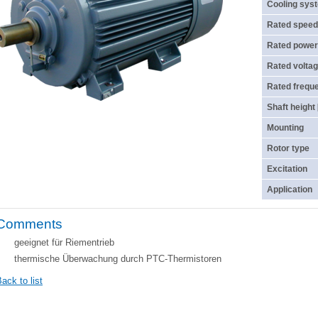
Cooling sys
Rated speed
Rated power
Rated voltag
Rated frequ
Shaft height
Mounting
Rotor type
Excitation
Application
Comments
geeignet für Riementrieb
thermische Überwachung durch PTC-Thermistoren
ack to list