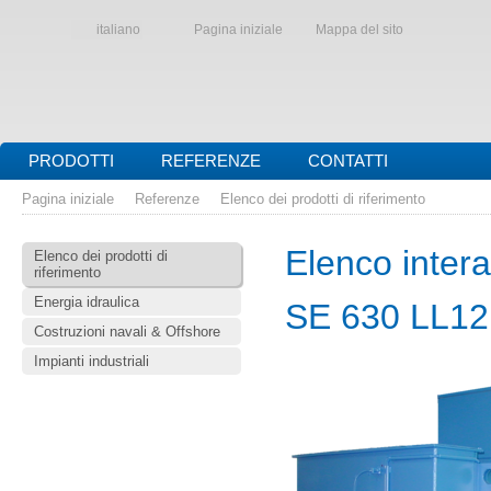
italiano
Pagina iniziale
Mappa del sito
PRODOTTI
REFERENZE
CONTATTI
Pagina iniziale
Referenze
Elenco dei prodotti di riferimento
Elenco interat
Elenco dei prodotti di
riferimento
Energia idraulica
SE 630 LL12
Costruzioni navali & Offshore
Impianti industriali