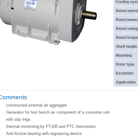
Cooling sys
Rated speed
Rated power
Rated voltag
Rated frequ
Shaft height
Mounting
Rotor type
Excitation
Application
Comments
constructed external air aggregate
Generator for test bench as component of a converter unit
with slip rings
thermal monitoring by PT100 and PTC thermistors
Anti-friction bearing with regreasing device