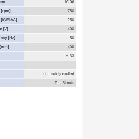
tem
IC 06
 [rpm]
750
 [kW/kVA]
250
e [V]
400
ency [Hz]
50
 [mm]
400
IM B3
-
separately excited
Test Stands