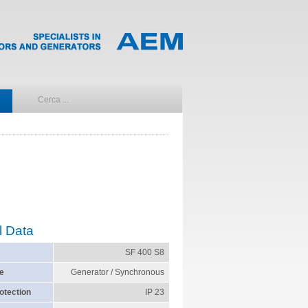
l Data
SF 400 S8
e
Generator / Synchronous
otection
IP 23