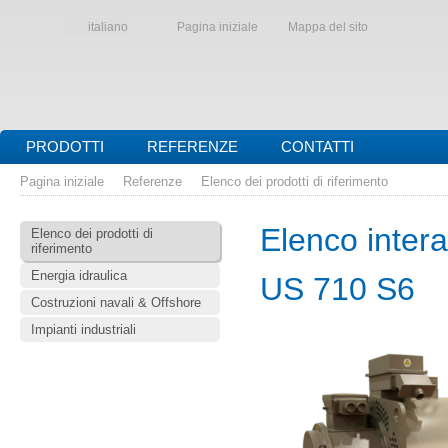
italiano
Pagina iniziale
Mappa del sito
PRODOTTI
REFERENZE
CONTATTI
Pagina iniziale
Referenze
Elenco dei prodotti di riferimento
Elenco interat
Elenco dei prodotti di
riferimento
Energia idraulica
US 710 S6
Costruzioni navali & Offshore
Impianti industriali