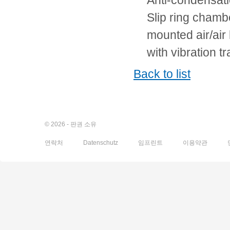
Anti-condensati
Slip ring chambe
mounted air/air
with vibration t
Back to list
© 2026 - 판권 소유
연락처
Datenschutz
임프린트
이용약관