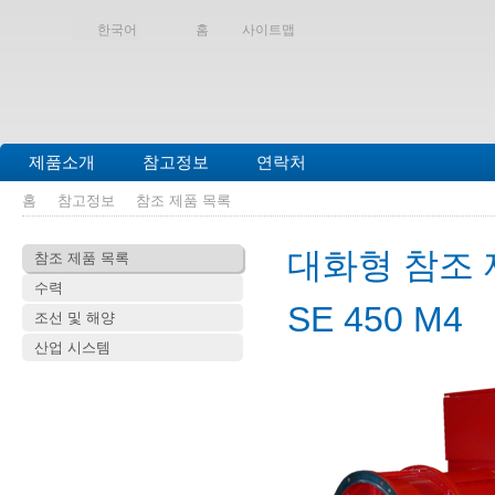
한국어
홈
사이트맵
제품소개
참고정보
연락처
홈
참고정보
참조 제품 목록
대화형 참조 
참조 제품 목록
수력
SE 450 M4
조선 및 해양
산업 시스템