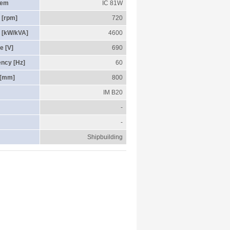
tem
IC 81W
 [rpm]
720
 [kW/kVA]
4600
e [V]
690
ency [Hz]
60
 [mm]
800
IM B20
-
-
Shipbuilding