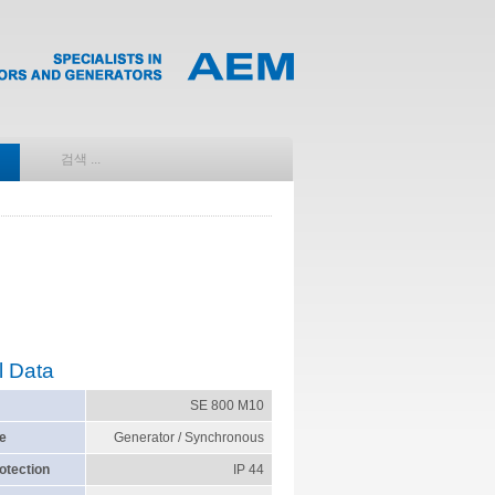
l Data
SE 800 M10
e
Generator / Synchronous
otection
IP 44