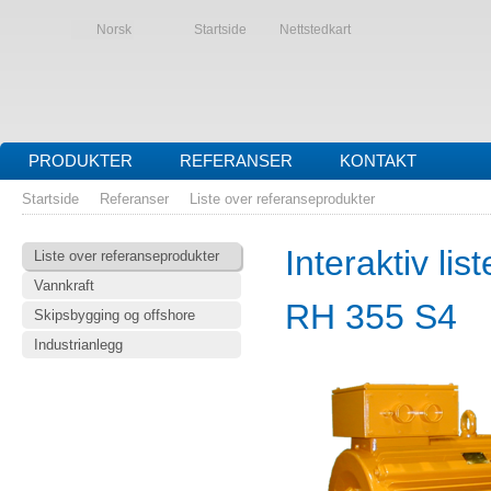
Norsk
Startside
Nettstedkart
PRODUKTER
REFERANSER
KONTAKT
Startside
Referanser
Liste over referanseprodukter
Interaktiv li
Liste over referanseprodukter
Vannkraft
RH 355 S4
Skipsbygging og offshore
Industrianlegg