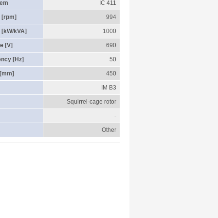
tem
IC 411
 [rpm]
994
 [kW/kVA]
1000
e [V]
690
ency [Hz]
50
 [mm]
450
IM B3
Squirrel-cage rotor
-
Other