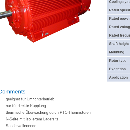
Cooling sys
Rated speed
Rated power
Rated voltag
Rated frequ
Shaft height
Mounting
Rotor type
Excitation
Application
Comments
geeignet für Umrichterbetrieb
nur für direkte Kupplung
thermische Überwachung durch PTC-Thermistoren
N-Seite mit isoliertem Lagersitz
Sonderwellenende