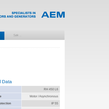
l Data
RH 450 L6
e
Motor / Asynchronous
otection
IP 55