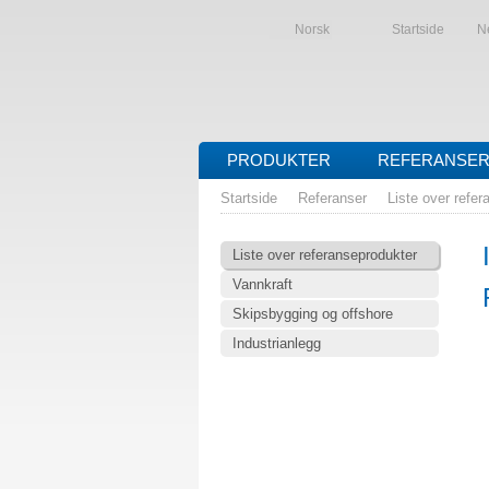
Norsk
Startside
Ne
PRODUKTER
REFERANSE
Startside
Referanser
Liste over refe
Liste over referanseprodukter
Vannkraft
Skipsbygging og offshore
Industrianlegg