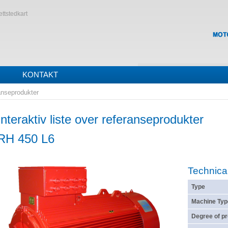
ttstedkart
R
KONTAKT
ranseprodukter
Interaktiv liste over referanseprodukter
RH 450 L6
Technica
Type
Machine Typ
Degree of pr