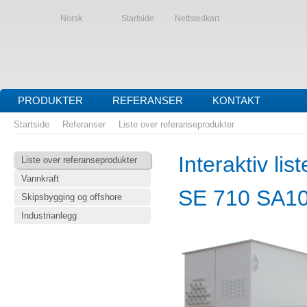
Norsk
Startside
Nettstedkart
PRODUKTER
REFERANSER
KONTAKT
Startside
Referanser
Liste over referanseprodukter
Interaktiv li
Liste over referanseprodukter
Vannkraft
SE 710 SA1
Skipsbygging og offshore
Industrianlegg