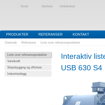
Norsk
Startside
Nettstedkart
PRODUKTER
REFERANSER
KONTAKT
Startside
Referanser
Liste over referanseprodukter
Interaktiv li
Liste over referanseprodukter
Vannkraft
USB 630 S4
Skipsbygging og offshore
Industrianlegg