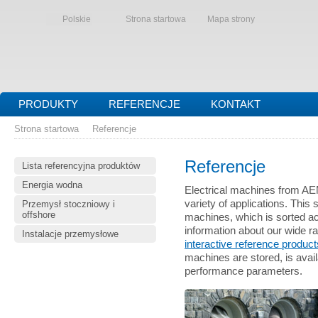
Polskie
Strona startowa
Mapa strony
PRODUKTY
REFERENCJE
KONTAKT
Strona startowa
Referencje
Referencje
Lista referencyjna produktów
Energia wodna
Electrical machines from AE
variety of applications. This 
Przemysł stoczniowy i
offshore
machines, which is sorted acc
information about our wide r
Instalacje przemysłowe
interactive reference products
machines are stored, is availa
performance parameters.