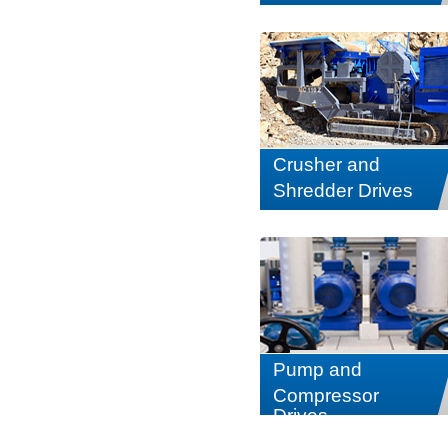
Crusher and
Shredder Drives
Pump and
Compressor
Drives