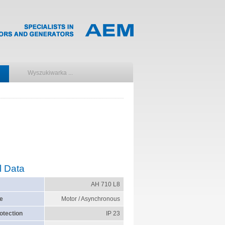
l Data
AH 710 L8
e
Motor / Asynchronous
otection
IP 23