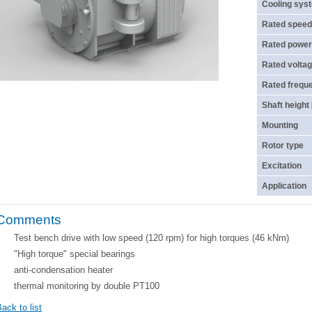
Cooling sys
Rated speed
Rated power
Rated voltag
Rated frequ
Shaft height
Mounting
Rotor type
Excitation
Application
Comments
Test bench drive with low speed (120 rpm) for high torques (46 kNm)
"High torque" special bearings
anti-condensation heater
thermal monitoring by double PT100
ack to list