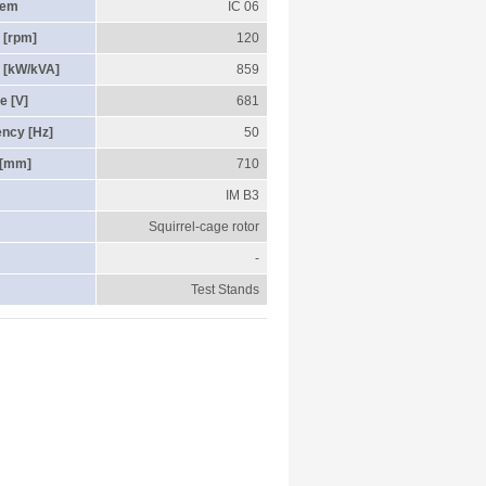
tem
IC 06
 [rpm]
120
 [kW/kVA]
859
e [V]
681
ency [Hz]
50
 [mm]
710
IM B3
Squirrel-cage rotor
-
Test Stands