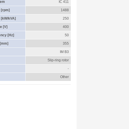
tem
IC 411
 [rpm]
1488
 [kW/kVA]
250
e [V]
400
ency [Hz]
50
 [mm]
355
IM B3
Slip-ring rotor
-
Other