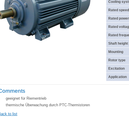
Cooling sys
Rated speed
Rated power
Rated voltag
Rated frequ
Shaft height
Mounting
Rotor type
Excitation
Application
Comments
geeignet für Riementrieb
thermische Überwachung durch PTC-Thermistoren
ack to list