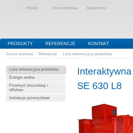
Polskie
Strona startowa
Mapa strony
PRODUKTY
REFERENCJE
KONTAKT
Strona startowa
Referencje
Lista referencyjna produktów
Interaktywna
Lista referencyjna produktów
Energia wodna
SE 630 L8
Przemysł stoczniowy i
offshore
Instalacje przemysłowe