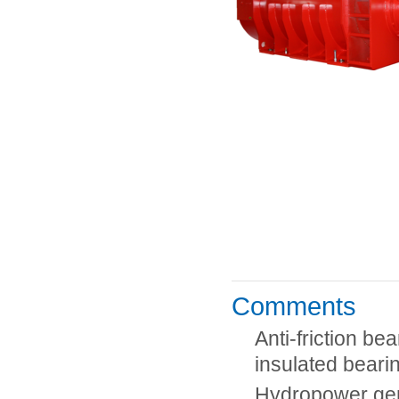
Comments
Anti-friction be
insulated beari
Hydropower ge